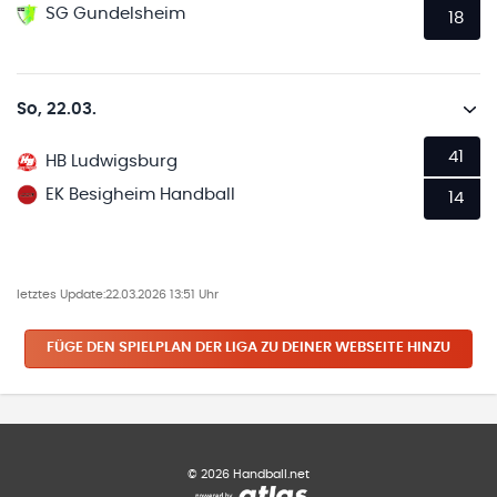
SG Gundelsheim
18
So, 22.03.
41
HB Ludwigsburg
EK Besigheim Handball
14
letztes Update:
22.03.2026 13:51 Uhr
FÜGE DEN SPIELPLAN
DER LIGA
ZU DEINER WEBSEITE HINZU
©
2026
Handball.net