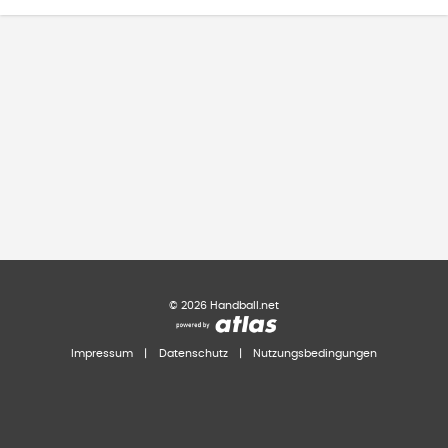
©
2026
Handball.net
Impressum
|
Datenschutz
|
Nutzungsbedingungen