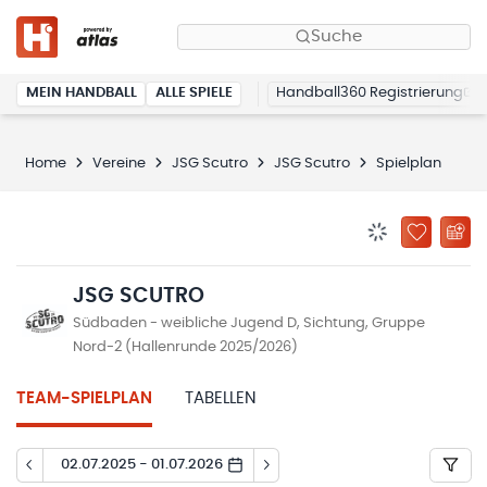
Suche
MEIN HANDBALL
ALLE SPIELE
Handball360 Registrierung
Home
Vereine
JSG Scutro
JSG Scutro
Spielplan
BENACHRICHTIG
ZU „MEINE
JSG SCUTRO
Südbaden - weibliche Jugend D, Sichtung, Gruppe
Nord-2 (Hallenrunde 2025/2026)
TEAM-SPIELPLAN
TABELLEN
02.07.2025 - 01.07.2026