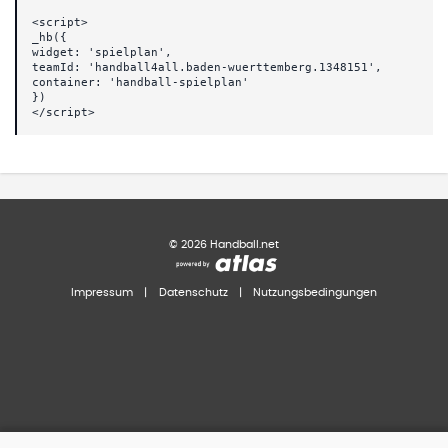
<script>
_hb({
widget: 'spielplan',
teamId: 'handball4all.baden-wuerttemberg.1348151',
container: 'handball-spielplan'
})
</script>
©
2026
Handball.net
Impressum
|
Datenschutz
|
Nutzungsbedingungen