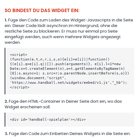
SO BINDEST DU DAS WIDGET EIN:
1
.
Füge den Code zum Laden des Widget-Javascripts in die Seite
ein. Dieser Code lädt asynchron im Hintergrund, ohne die
restliche Seite zu blockieren. Er muss nur einmal pro Seite
eingefügt werden, auch wenn mehrere Widgets angezeigt
werden.
<script>
(function(e,t,n,r,i,s,o){e[i]=e[i]||function()
{(e[i].q=e[i].q||[]).push(arguments)}, e[i].l=1*new
Date;s=t.createElement(n),o=t.getElementsByTagName(n)
[0];s.async=1; s.src=r;o.parentNode.insertBefore(s,o)})
(window,document,"script",
'https://www.handball.net/widgets/embed/v1.js',"_hb");
</script>
2
.
Füge den HTML-Container in Deiner Seite dort ein, wo das
Widget erscheinen soll.
<div id='handball-spielplan'></div>
3
.
Füge den Code zum Einbetten Deines Widgets in die Seite ein.