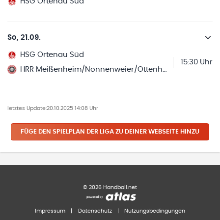
HSG Ortenau Süd
So, 21.09.
HSG Ortenau Süd
15:30 Uhr
HRR Meißenheim/Nonnenweier/Ottenheim
letztes Update:
20.10.2025 14:08 Uhr
FÜGE DEN SPIELPLAN
DER LIGA
ZU DEINER WEBSEITE HINZU
©
2026
Handball.net
Impressum
|
Datenschutz
|
Nutzungsbedingungen