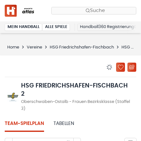
Suche
MEIN HANDBALL
ALLE SPIELE
Handball360 Registrierung
Home
Vereine
HSG Friedrichshafen-Fischbach
HSG Friedrichshafen-Fischbach 2
BENACHRICHTIG
ZU „MEINE
HSG FRIEDRICHSHAFEN-FISCHBACH
2
Oberschwaben-Ostalb - Frauen Bezirksklasse (Staffel
3)
TEAM-SPIELPLAN
TABELLEN