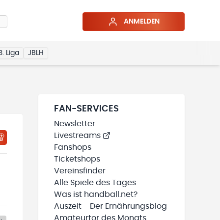
ANMELDEN
3. Liga
JBLH
FAN-SERVICES
Newsletter
Livestreams
Fanshops
Ticketshops
Vereinsfinder
Alle Spiele des Tages
Was ist handball.net?
Auszeit - Der Ernährungsblog
Amateurtor des Monats