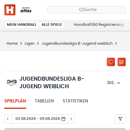
Suche
MEIN HANDBALL
ALLE SPIELE
Handball360 Registrierung
Home
Ligen
Jugendbundesliga B-Jugend weiblich
Spiel
JUGENDBUNDESLIGA B-
2025/26
JUGEND WEIBLICH
SPIELPLAN
TABELLEN
STATISTIKEN
03.08.2026 - 09.08.2026