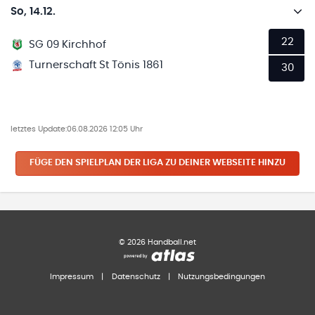
So, 14.12.
22
SG 09 Kirchhof
Turnerschaft St Tönis 1861
30
letztes Update:
06.08.2026 12:05 Uhr
FÜGE DEN SPIELPLAN
DER LIGA
ZU DEINER WEBSEITE HINZU
©
2026
Handball.net
Impressum
|
Datenschutz
|
Nutzungsbedingungen