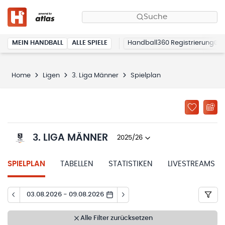
Suche
MEIN HANDBALL
ALLE SPIELE
Handball360 Registrierung
Home
Ligen
3. Liga Männer
Spielplan
3. LIGA MÄNNER
2025/26
SPIELPLAN
TABELLEN
STATISTIKEN
LIVESTREAMS
03.08.2026 - 09.08.2026
Alle Filter zurücksetzen