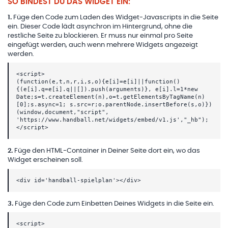
SO BINDEST DU DAS WIDGET EIN:
1
.
Füge den Code zum Laden des Widget-Javascripts in die Seite
ein. Dieser Code lädt asynchron im Hintergrund, ohne die
restliche Seite zu blockieren. Er muss nur einmal pro Seite
eingefügt werden, auch wenn mehrere Widgets angezeigt
werden.
<script>
(function(e,t,n,r,i,s,o){e[i]=e[i]||function()
{(e[i].q=e[i].q||[]).push(arguments)}, e[i].l=1*new
Date;s=t.createElement(n),o=t.getElementsByTagName(n)
[0];s.async=1; s.src=r;o.parentNode.insertBefore(s,o)})
(window,document,"script",
'https://www.handball.net/widgets/embed/v1.js',"_hb");
</script>
2
.
Füge den HTML-Container in Deiner Seite dort ein, wo das
Widget erscheinen soll.
<div id='handball-spielplan'></div>
3
.
Füge den Code zum Einbetten Deines Widgets in die Seite ein.
<script>