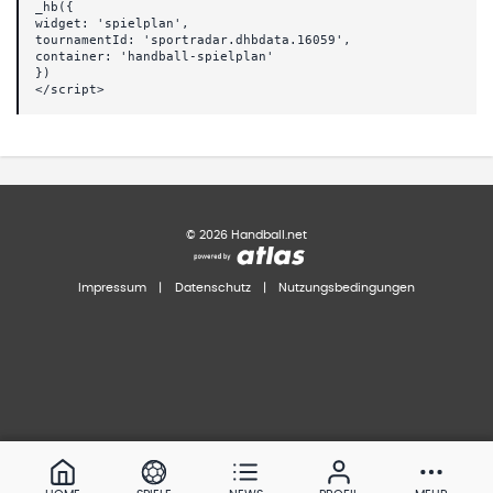
_hb({
widget: 'spielplan',
tournamentId: 'sportradar.dhbdata.16059',
container: 'handball-spielplan'
})
</script>
©
2026
Handball.net
Impressum
|
Datenschutz
|
Nutzungsbedingungen