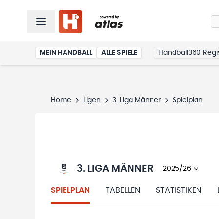
MEIN HANDBALL
ALLE SPIELE
Handball360 Regis
Home
Ligen
3. Liga Männer
Spielplan
3. LIGA MÄNNER
2025/26
SPIELPLAN
TABELLEN
STATISTIKEN