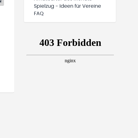
N
Spielzug - Ideen für Vereine
FAQ