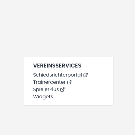
VEREINSSERVICES
Schiedsrichterportal
Trainercenter
SpielerPlus
Widgets