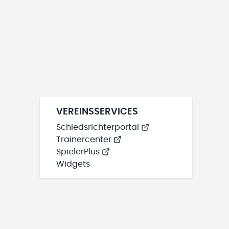
VEREINSSERVICES
Schiedsrichterportal
Trainercenter
SpielerPlus
Widgets