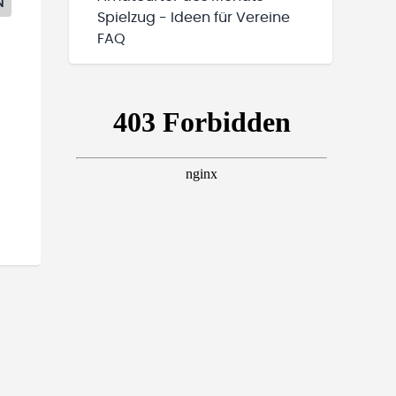
N
Spielzug - Ideen für Vereine
FAQ