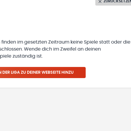
ZURÜCKSETZE
 finden im gesetzten Zeitraum keine Spiele statt oder die
eschlossen. Wende dich im Zweifel an deinen
iele zuständig ist.
N
DER LIGA
ZU DEINER WEBSEITE HINZU