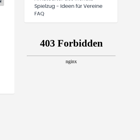
N
Spielzug - Ideen für Vereine
FAQ