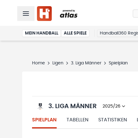
MEIN HANDBALL
ALLE SPIELE
Handball360 Regis
Home
Ligen
3. Liga Männer
Spielplan
3. LIGA MÄNNER
2025/26
SPIELPLAN
TABELLEN
STATISTIKEN