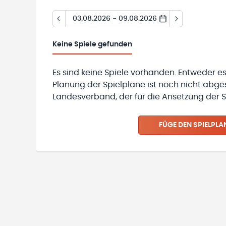
03.08.2026 - 09.08.2026
Keine
Spiele gefunden
Es sind keine Spiele vorhanden. Entweder es
Planung der Spielpläne ist noch nicht abg
Landesverband, der für die Ansetzung der Sp
FÜGE DEN SPIELPLA