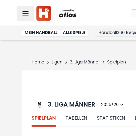
MEIN HANDBALL
ALLE SPIELE
Handball360 Regis
Home
Ligen
3. Liga Männer
Spielplan
3. LIGA MÄNNER
2025/26
SPIELPLAN
TABELLEN
STATISTIKEN