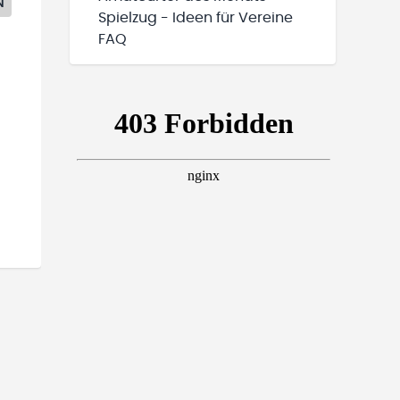
N
Spielzug - Ideen für Vereine
FAQ