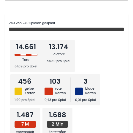
240
von
240
Spielen gespielt
14.661
13.174
Feldtore
Tore
54,89
pro Spiel
61,09
pro Spiel
456
103
3
gelbe
rote
blaue
Karten
Karten
Karten
1,90
pro Spiel
0,43
pro Spiel
0,01
pro Spiel
1.487
1.688
7 M
2 Min
verwandelt
Zeitstrafen