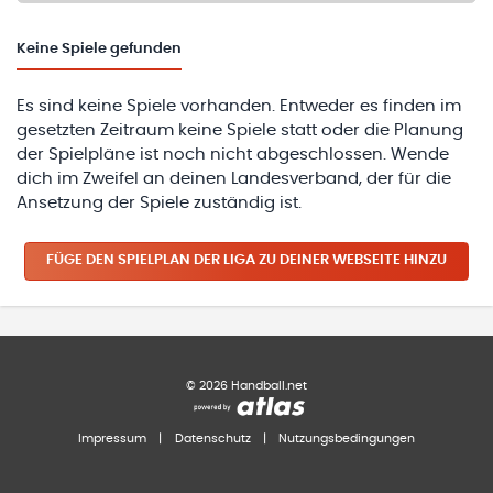
Keine
Spiele gefunden
Es sind keine Spiele vorhanden. Entweder es finden im
gesetzten Zeitraum keine Spiele statt oder die Planung
der Spielpläne ist noch nicht abgeschlossen. Wende
dich im Zweifel an deinen Landesverband, der für die
Ansetzung der Spiele zuständig ist.
FÜGE DEN SPIELPLAN
DER LIGA
ZU DEINER WEBSEITE HINZU
©
2026
Handball.net
Impressum
|
Datenschutz
|
Nutzungsbedingungen