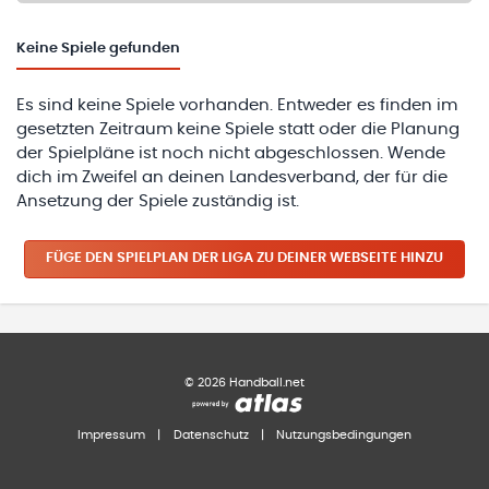
Keine
Spiele gefunden
Es sind keine Spiele vorhanden. Entweder es finden im
gesetzten Zeitraum keine Spiele statt oder die Planung
der Spielpläne ist noch nicht abgeschlossen. Wende
dich im Zweifel an deinen Landesverband, der für die
Ansetzung der Spiele zuständig ist.
FÜGE DEN SPIELPLAN
DER LIGA
ZU DEINER WEBSEITE HINZU
©
2026
Handball.net
Impressum
|
Datenschutz
|
Nutzungsbedingungen