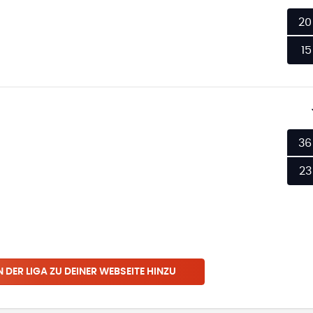
20
15
36
23
N
DER LIGA
ZU DEINER WEBSEITE HINZU