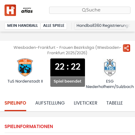
Suche
MEIN HANDBALL
ALLE SPIELE
Handball360 Registrierung
Wiesbaden-Frankfurt - Frauen Bezirksliga (Wiesbaden-
Frankfurt 2025/2026)
22
:
22
TuS Nordenstadt II
ESG
Spiel beendet
Niederhofheim/Sulzbach
SPIELINFO
AUFSTELLUNG
LIVETICKER
TABELLE
H
SPIELINFORMATIONEN