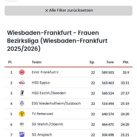
Alle Filter zurücksetzen
Wiesbaden-Frankfurt - Frauen
Bezirksliga (Wiesbaden-Frankfurt
2025/2026)
Pl.
Team
Sp.
Tore
Pkt.
Team-Logo
Tabelle mit Vereinsplatzierungen, Spielen, Toren und Punkten
1
22
589
:
503
35:9
Eintr. Frankfurt II
2
22
563
:
463
33:11
HSG EppLa
3
22
560
:
524
27:17
HSG Eschh./Steeden
4
22
514
:
494
25:19
ESG Niederhofheim/Sulzbach
5
22
640
:
574
24:20
TV Petterweil
6
22
464
:
475
24:20
SG Wehrh./Obernh.
7
22
504
:
498
21:21
SG Anspach