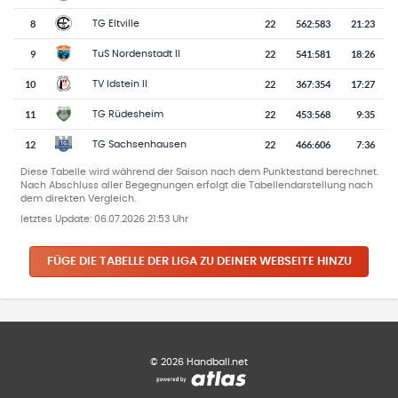
8
22
562
:
583
21:23
TG Eltville
9
22
541
:
581
18:26
TuS Nordenstadt II
10
22
367
:
354
17:27
TV Idstein II
11
22
453
:
568
9:35
TG Rüdesheim
12
22
466
:
606
7:36
TG Sachsenhausen
Diese Tabelle wird während der Saison nach dem Punktestand berechnet.
Nach Abschluss aller Begegnungen erfolgt die Tabellendarstellung nach
dem direkten Vergleich.
letztes Update:
06.07.2026 21:53 Uhr
FÜGE DIE TABELLE DER LIGA ZU DEINER WEBSEITE HINZU
©
2026
Handball.net