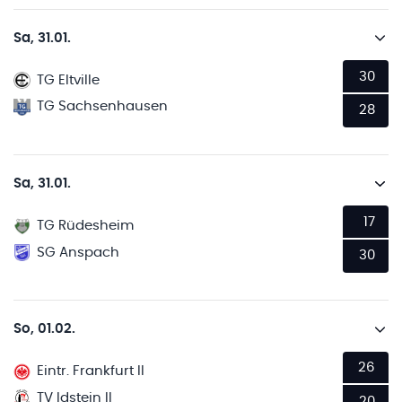
Sa, 31.01.
30
TG Eltville
TG Sachsenhausen
28
Sa, 31.01.
17
TG Rüdesheim
SG Anspach
30
So, 01.02.
26
Eintr. Frankfurt II
TV Idstein II
20