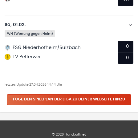
So, 01.02.
WH (Wertung gegen Heim)
0
ESG Niederhofheim/Sulzbach
TV Petterweil
0
letztes Update:
27.04.2026 14:44 Uhr
FÜGE DEN SPIELPLAN
DER LIGA
ZU DEINER WEBSEITE HINZU
©
2026
Handball.net