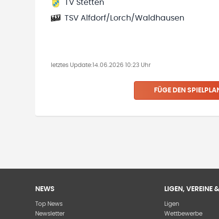
TV Stetten
TSV Alfdorf/Lorch/Waldhausen
letztes Update:
14.06.2026 10:23 Uhr
FÜGE DEN SPIELPLA
NEWS
LIGEN, VEREINE
Top News
Ligen
Newsletter
Wettbewerbe