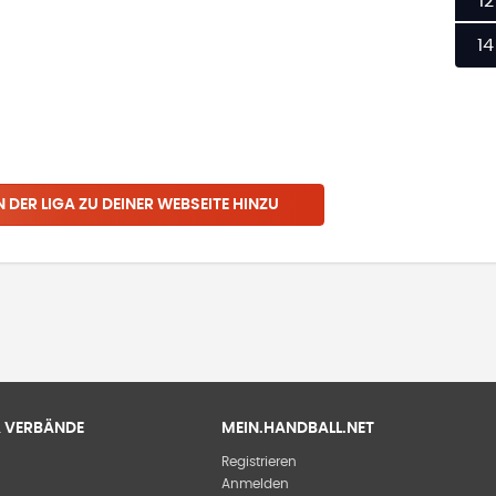
12
14
N
DER LIGA
ZU DEINER WEBSEITE HINZU
 & VERBÄNDE
MEIN.HANDBALL.NET
Registrieren
Anmelden