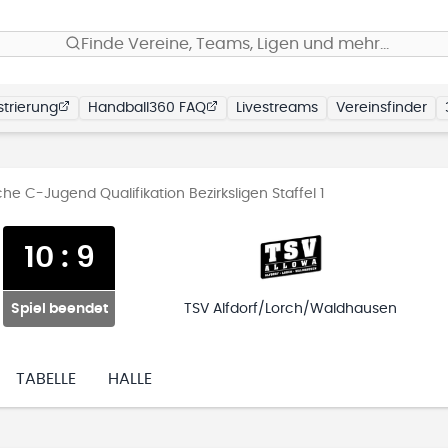
Finde Vereine, Teams, Ligen und mehr…
trierung
Handball360 FAQ
Livestreams
Vereinsfinder
he C-Jugend Qualifikation Bezirksligen Staffel 1
10
:
9
Spiel beendet
TSV Alfdorf/Lorch/Waldhausen
TABELLE
HALLE