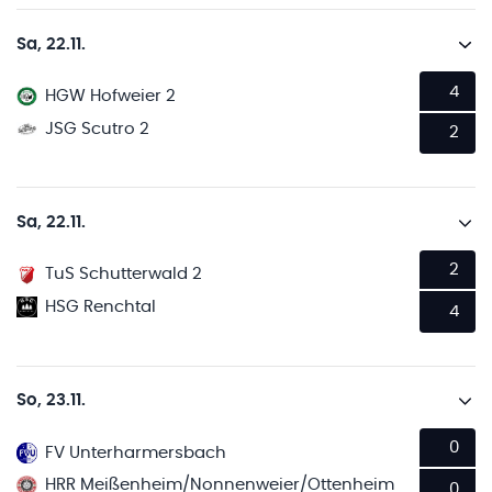
Sa, 22.11.
4
HGW Hofweier 2
JSG Scutro 2
2
Sa, 22.11.
2
TuS Schutterwald 2
HSG Renchtal
4
So, 23.11.
0
FV Unterharmersbach
HRR Meißenheim/Nonnenweier/Ottenheim
0