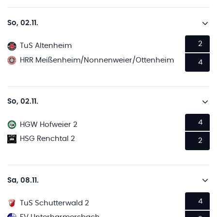
So, 02.11.
2
TuS Altenheim
HRR Meißenheim/Nonnenweier/Ottenheim
4
So, 02.11.
4
HGW Hofweier 2
HSG Renchtal 2
2
Sa, 08.11.
4
TuS Schutterwald 2