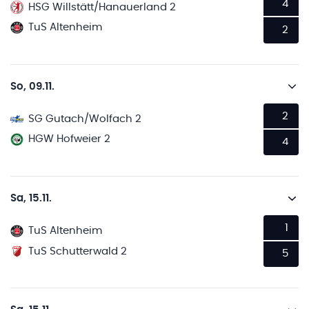
4
HSG Willstätt/Hanauerland 2
TuS Altenheim
2
So, 09.11.
2
SG Gutach/Wolfach 2
HGW Hofweier 2
4
Sa, 15.11.
1
TuS Altenheim
TuS Schutterwald 2
5