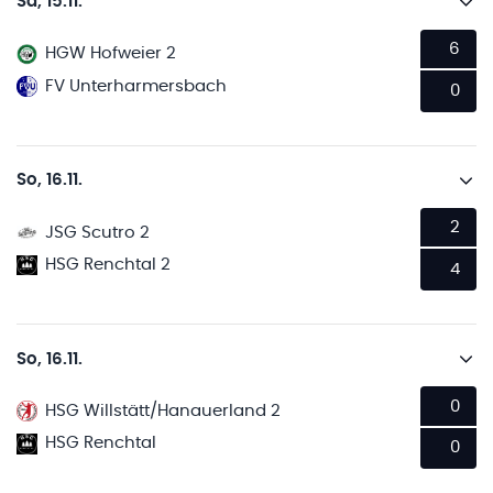
Sa, 15.11.
6
HGW Hofweier 2
FV Unterharmersbach
0
So, 16.11.
2
JSG Scutro 2
HSG Renchtal 2
4
So, 16.11.
0
HSG Willstätt/Hanauerland 2
HSG Renchtal
0