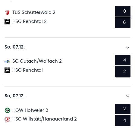
0
TuS Schutterwald 2
HSG Renchtal 2
6
So, 07.12.
4
SG Gutach/Wolfach 2
HSG Renchtal
2
So, 07.12.
2
HGW Hofweier 2
HSG Willstätt/Hanauerland 2
4