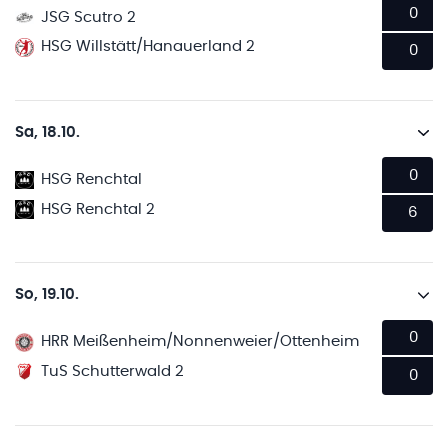
0
JSG Scutro 2
HSG Willstätt/Hanauerland 2
0
Sa, 18.10.
0
HSG Renchtal
HSG Renchtal 2
6
So, 19.10.
0
HRR Meißenheim/Nonnenweier/Ottenheim
TuS Schutterwald 2
0