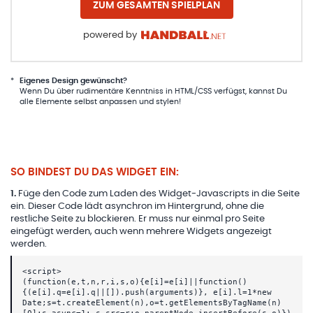
ZUM GESAMTEN SPIELPLAN
powered by
*
Eigenes Design gewünscht?
Wenn Du über rudimentäre Kenntniss in HTML/CSS verfügst, kannst Du
alle Elemente selbst anpassen und stylen!
SO BINDEST DU DAS WIDGET EIN:
1
.
Füge den Code zum Laden des Widget-Javascripts in die Seite
ein. Dieser Code lädt asynchron im Hintergrund, ohne die
restliche Seite zu blockieren. Er muss nur einmal pro Seite
eingefügt werden, auch wenn mehrere Widgets angezeigt
werden.
<script>
(function(e,t,n,r,i,s,o){e[i]=e[i]||function()
{(e[i].q=e[i].q||[]).push(arguments)}, e[i].l=1*new
Date;s=t.createElement(n),o=t.getElementsByTagName(n)