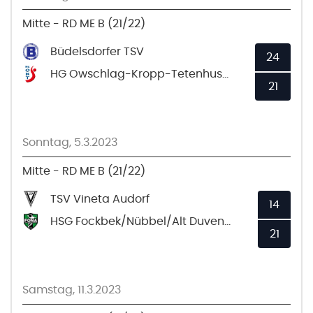
Mitte - RD ME B (21/22)
Büdelsdorfer TSV
24
HG Owschlag-Kropp-Tetenhusen
21
Sonntag, 5.3.2023
Mitte - RD ME B (21/22)
TSV Vineta Audorf
14
HSG Fockbek/Nübbel/Alt Duvenstedt 2
21
Samstag, 11.3.2023