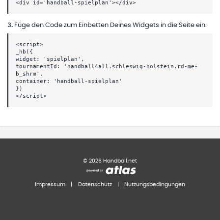
<div id='handball-spielplan'></div>
3
.
Füge den Code zum Einbetten Deines Widgets in die Seite ein.
<script>
_hb({
widget: 'spielplan',
tournamentId: 'handball4all.schleswig-holstein.rd-me-
b_shrm',
container: 'handball-spielplan'
})
</script>
©
2026
Handball.net
Impressum
|
Datenschutz
|
Nutzungsbedingungen