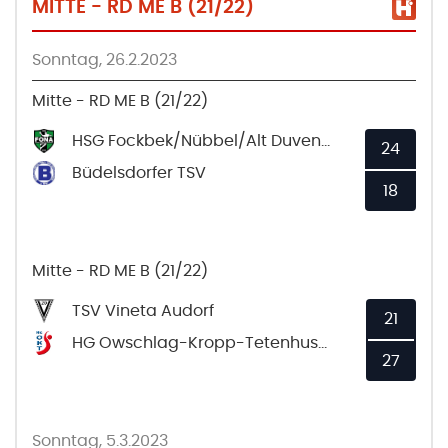
MITTE - RD ME B (21/22)
Sonntag, 26.2.2023
Mitte - RD ME B (21/22)
HSG Fockbek/Nübbel/Alt Duvenstedt 2
24
Büdelsdorfer TSV
18
Mitte - RD ME B (21/22)
TSV Vineta Audorf
21
HG Owschlag-Kropp-Tetenhusen
27
Sonntag, 5.3.2023