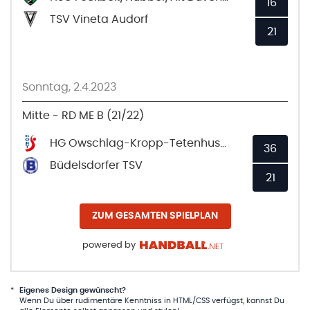
16
TSV Vineta Audorf
21
Sonntag, 2.4.2023
Mitte - RD ME B (21/22)
HG Owschlag-Kropp-Tetenhusen
36
Büdelsdorfer TSV
21
ZUM GESAMTEN SPIELPLAN
powered by
*
Eigenes Design gewünscht?
Wenn Du über rudimentäre Kenntniss in HTML/CSS verfügst, kannst Du