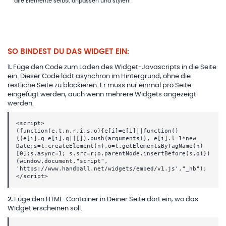
alle Elemente selbst anpassen und stylen!
SO BINDEST DU DAS WIDGET EIN:
1
.
Füge den Code zum Laden des Widget-Javascripts in die Seite
ein. Dieser Code lädt asynchron im Hintergrund, ohne die
restliche Seite zu blockieren. Er muss nur einmal pro Seite
eingefügt werden, auch wenn mehrere Widgets angezeigt
werden.
<script>
(function(e,t,n,r,i,s,o){e[i]=e[i]||function()
{(e[i].q=e[i].q||[]).push(arguments)}, e[i].l=1*new
Date;s=t.createElement(n),o=t.getElementsByTagName(n)
[0];s.async=1; s.src=r;o.parentNode.insertBefore(s,o)})
(window,document,"script",
'https://www.handball.net/widgets/embed/v1.js',"_hb");
</script>
2
.
Füge den HTML-Container in Deiner Seite dort ein, wo das
Widget erscheinen soll.