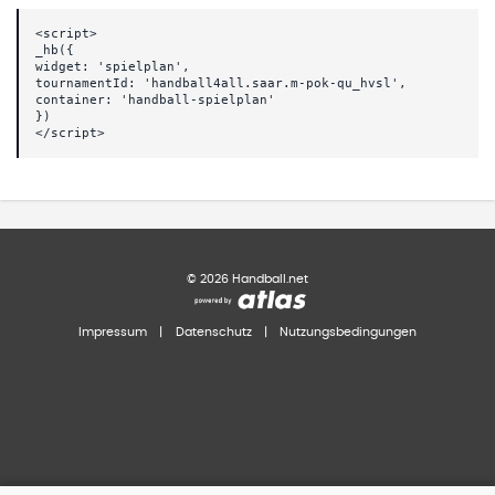
<script>
_hb({
widget: 'spielplan',
tournamentId: 'handball4all.saar.m-pok-qu_hvsl',
container: 'handball-spielplan'
})
</script>
©
2026
Handball.net
Impressum
|
Datenschutz
|
Nutzungsbedingungen