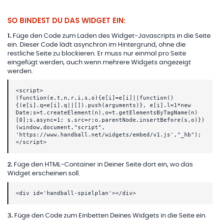
SO BINDEST DU DAS WIDGET EIN:
1
.
Füge den Code zum Laden des Widget-Javascripts in die Seite
ein. Dieser Code lädt asynchron im Hintergrund, ohne die
restliche Seite zu blockieren. Er muss nur einmal pro Seite
eingefügt werden, auch wenn mehrere Widgets angezeigt
werden.
<script>
(function(e,t,n,r,i,s,o){e[i]=e[i]||function()
{(e[i].q=e[i].q||[]).push(arguments)}, e[i].l=1*new
Date;s=t.createElement(n),o=t.getElementsByTagName(n)
[0];s.async=1; s.src=r;o.parentNode.insertBefore(s,o)})
(window,document,"script",
'https://www.handball.net/widgets/embed/v1.js',"_hb");
</script>
2
.
Füge den HTML-Container in Deiner Seite dort ein, wo das
Widget erscheinen soll.
<div id='handball-spielplan'></div>
3
.
Füge den Code zum Einbetten Deines Widgets in die Seite ein.