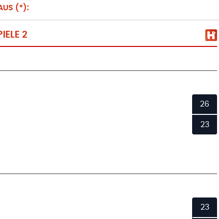
US (*):
ELE 2
26
23
23