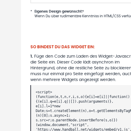
*
Eigenes Design gewünscht?
Wenn Du über rudimentäre Kenntniss in HTML/CSS verfügs
SO BINDEST DU DAS WIDGET EIN:
1
.
Füge den Code zum Laden des Widget-Javascri
die Seite ein. Dieser Code lädt asynchron im
Hintergrund, ohne die restliche Seite zu blockieren
muss nur einmal pro Seite eingefügt werden, auc
wenn mehrere Widgets angezeigt werden.
<script>
(function(e,t,n,r,i,s,o){e[i]=e[i]||function()
{(e[i].q=e[i].q||[]).push(arguments)},
e[i].l=1*new
Date;s=t.createElement(n),o=t.getElementsByTag
(n)[0];s.async=1;
s.src=r;o.parentNode.insertBefore(s,o)})
(window,document,"script",
'https://www.handball.net/widgets/embed/v1.js'