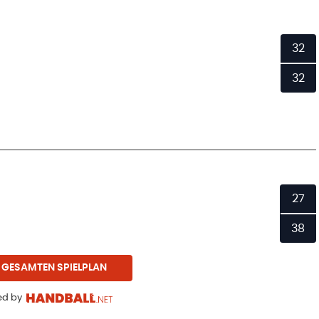
32
32
27
38
 GESAMTEN SPIELPLAN
d by