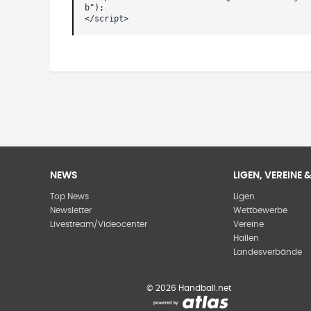
b");
</script>
NEWS
LIGEN, VEREINE
Top News
Ligen
Newsletter
Wettbewerbe
Livestream/Videocenter
Vereine
Hallen
Landesverbände
©
2026
Handball.net