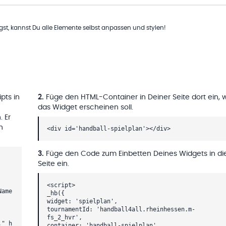
t, kannst Du alle Elemente selbst anpassen und stylen!
pts in
2
.
Füge den HTML-Container in Deiner Seite dort ein, 
das Widget erscheinen soll.
. Er
h
<div id='handball-spielplan'></div>
3
.
Füge den Code zum Einbetten Deines Widgets in di
Seite ein.
<script>
Name
_hb({
widget: 'spielplan',
tournamentId: 'handball4all.rheinhessen.m-
fs_2_hvr',
,"_h
container: 'handball-spielplan'