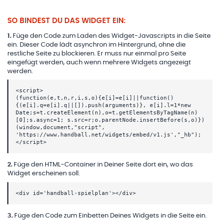
SO BINDEST DU DAS WIDGET EIN:
1
.
Füge den Code zum Laden des Widget-Javascripts in die Seite
ein. Dieser Code lädt asynchron im Hintergrund, ohne die
restliche Seite zu blockieren. Er muss nur einmal pro Seite
eingefügt werden, auch wenn mehrere Widgets angezeigt
werden.
<script>
(function(e,t,n,r,i,s,o){e[i]=e[i]||function()
{(e[i].q=e[i].q||[]).push(arguments)}, e[i].l=1*new
Date;s=t.createElement(n),o=t.getElementsByTagName(n)
[0];s.async=1; s.src=r;o.parentNode.insertBefore(s,o)})
(window,document,"script",
'https://www.handball.net/widgets/embed/v1.js',"_hb");
</script>
2
.
Füge den HTML-Container in Deiner Seite dort ein, wo das
Widget erscheinen soll.
<div id='handball-spielplan'></div>
3
.
Füge den Code zum Einbetten Deines Widgets in die Seite ein.