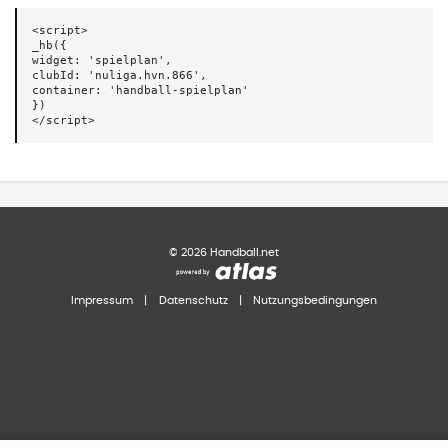
<script>
_hb({
widget: 'spielplan',
clubId: 'nuliga.hvn.866',
container: 'handball-spielplan'
})
</script>
©
2026
Handball.net
Impressum
|
Datenschutz
|
Nutzungsbedingungen