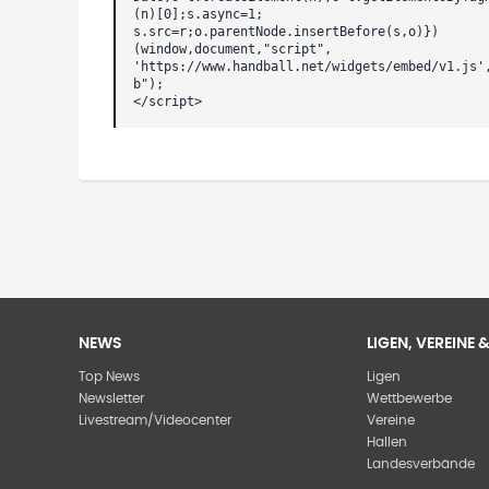
(n)[0];s.async=1;
s.src=r;o.parentNode.insertBefore(s,o)})
(window,document,"script",
'https://www.handball.net/widgets/embed/v1.js'
b");
</script>
NEWS
LIGEN, VEREINE
Top News
Ligen
Newsletter
Wettbewerbe
Livestream/Videocenter
Vereine
Hallen
Landesverbände