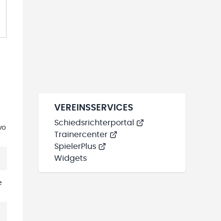
VEREINSSERVICES
Schiedsrichterportal
wo
Trainercenter
SpielerPlus
Widgets
e