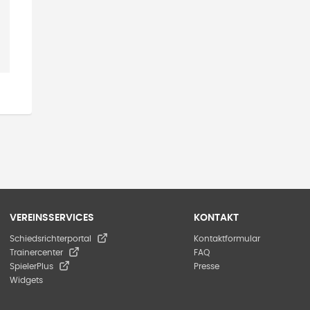
VEREINSSERVICES
KONTAKT
Schiedsrichterportal
Kontaktformular
Trainercenter
FAQ
SpielerPlus
Presse
Widgets