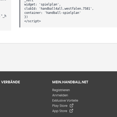
_hb({
widget: 'spielplan',
clubId: 'handball4all.westfalen.7581',
container: 'handball-spielplan'
,"_h
})
</script>
 & VERBÄNDE
MEIN.HANDBALL.NET
Registrieren
Anmelden
Exklusive Vorteile
Play Store
App Store