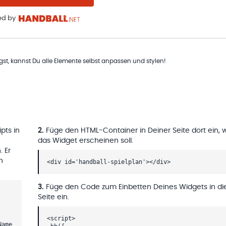
d by
t, kannst Du alle Elemente selbst anpassen und stylen!
pts in
2
.
Füge den HTML-Container in Deiner Seite dort ein, 
das Widget erscheinen soll.
. Er
h
<div id='handball-spielplan'></div>
3
.
Füge den Code zum Einbetten Deines Widgets in di
Seite ein.
<script>
Name