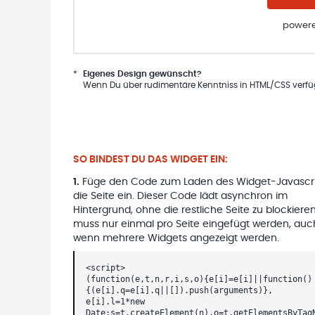
powere
*
Eigenes Design gewünscht?
Wenn Du über rudimentäre Kenntniss in HTML/CSS verfügs
SO BINDEST DU DAS WIDGET EIN:
1
.
Füge den Code zum Laden des Widget-Javascri
die Seite ein. Dieser Code lädt asynchron im
Hintergrund, ohne die restliche Seite zu blockieren
muss nur einmal pro Seite eingefügt werden, auc
wenn mehrere Widgets angezeigt werden.
<script>
(function(e,t,n,r,i,s,o){e[i]=e[i]||function()
{(e[i].q=e[i].q||[]).push(arguments)},
e[i].l=1*new
Date;s=t.createElement(n),o=t.getElementsByTag