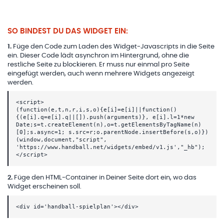
SO BINDEST DU DAS WIDGET EIN:
1
.
Füge den Code zum Laden des Widget-Javascripts in die Seite
ein. Dieser Code lädt asynchron im Hintergrund, ohne die
restliche Seite zu blockieren. Er muss nur einmal pro Seite
eingefügt werden, auch wenn mehrere Widgets angezeigt
werden.
<script>
(function(e,t,n,r,i,s,o){e[i]=e[i]||function()
{(e[i].q=e[i].q||[]).push(arguments)}, e[i].l=1*new
Date;s=t.createElement(n),o=t.getElementsByTagName(n)
[0];s.async=1; s.src=r;o.parentNode.insertBefore(s,o)})
(window,document,"script",
'https://www.handball.net/widgets/embed/v1.js',"_hb");
</script>
2
.
Füge den HTML-Container in Deiner Seite dort ein, wo das
Widget erscheinen soll.
<div id='handball-spielplan'></div>