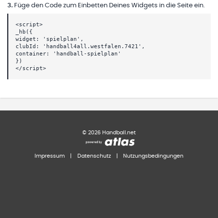
3
.
Füge den Code zum Einbetten Deines Widgets in die Seite ein.
<script>
_hb({
widget: 'spielplan',
clubId: 'handball4all.westfalen.7421',
container: 'handball-spielplan'
})
</script>
©
2026
Handball.net
Impressum
|
Datenschutz
|
Nutzungsbedingungen