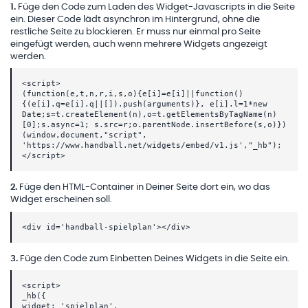
1
.
Füge den Code zum Laden des Widget-Javascripts in die Seite
ein. Dieser Code lädt asynchron im Hintergrund, ohne die
restliche Seite zu blockieren. Er muss nur einmal pro Seite
eingefügt werden, auch wenn mehrere Widgets angezeigt
werden.
<script>
(function(e,t,n,r,i,s,o){e[i]=e[i]||function()
{(e[i].q=e[i].q||[]).push(arguments)}, e[i].l=1*new
Date;s=t.createElement(n),o=t.getElementsByTagName(n)
[0];s.async=1; s.src=r;o.parentNode.insertBefore(s,o)})
(window,document,"script",
'https://www.handball.net/widgets/embed/v1.js',"_hb");
</script>
2
.
Füge den HTML-Container in Deiner Seite dort ein, wo das
Widget erscheinen soll.
<div id='handball-spielplan'></div>
3
.
Füge den Code zum Einbetten Deines Widgets in die Seite ein.
<script>
_hb({
widget: 'spielplan',