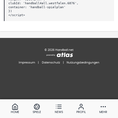
clubId: 'handball4all.westfalen.6876',
container: 'handball-spielplan'
})
</script>
©
2026
Handball.net
Impressum
|
Datenschutz
|
Nutzungsbedingungen
HOME
SPIELE
NEWS
PROFIL
MEHR