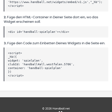
'https://www.handball.net/widgets/embed/v1.js',"_hb");
</script>
2
.
Füge den HTML-Container in Deiner Seite dort ein, wo das
Widget erscheinen soll.
<div id='handball-spielplan'></div>
3
.
Füge den Code zum Einbetten Deines Widgets in die Seite ein.
<script>
_hb({
widget: 'spielplan',
clubId: 'handball4all.westfalen.5706',
container: 'handball-spielplan'
})
</script>
©
2026
Handball.net