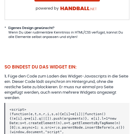
powered by
*
Eigenes Design gewünscht?
Wenn Du über rudimentäre Kenntniss in HTML/CSS verfügst, kannst Du
alle Elemente selbst anpassen und stylen!
SO BINDEST DU DAS WIDGET EIN:
1
.
Füge den Code zum Laden des Widget-Javascripts in die Seite
ein. Dieser Code lädt asynchron im Hintergrund, ohne die
restliche Seite zu blockieren. Er muss nur einmal pro Seite
eingefügt werden, auch wenn mehrere Widgets angezeigt
werden.
<script>
(function(e,t,n,r,i,s,o){e[i]=e[i]||function()
{(e[i].q=e[i].q||[]).push(arguments)}, e[i].l=1*new
Date;s=t.createElement(n),o=t.getElementsByTagName(n)
[0];s.async=1; s.src=r;o.parentNode.insertBefore(s,o)})
(window,document,"script",