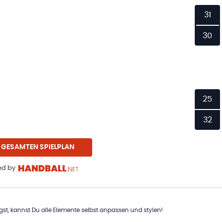
31
30
25
32
 GESAMTEN SPIELPLAN
d by
t, kannst Du alle Elemente selbst anpassen und stylen!