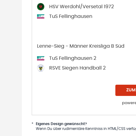
HSV Werdohl/Versetal 1972
TuS Fellinghausen
Lenne-Sieg - Männer Kreisliga B Süd
TuS Fellinghausen 2
RSVE Siegen Handball 2
ZUM
powere
*
Eigenes Design gewünscht?
Wenn Du über rudimentäre Kenntniss in HTML/CSS verfügs