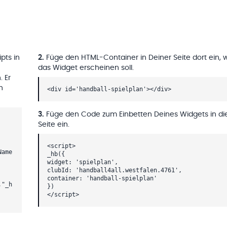
pts in
2
.
Füge den HTML-Container in Deiner Seite dort ein, 
das Widget erscheinen soll.
. Er
h
<div id='handball-spielplan'></div>
3
.
Füge den Code zum Einbetten Deines Widgets in di
Seite ein.
<script>
Name
_hb({
widget: 'spielplan',
clubId: 'handball4all.westfalen.4761',
container: 'handball-spielplan'
,"_h
})
</script>