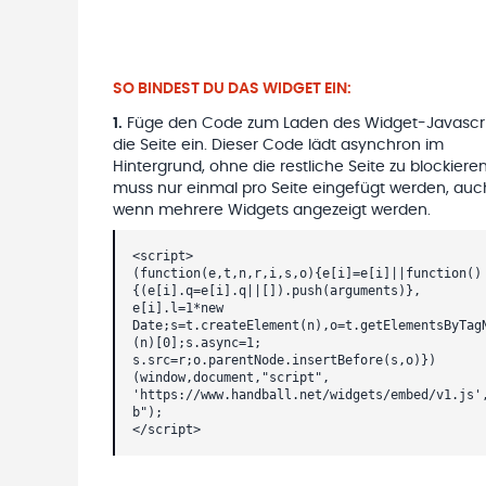
SO BINDEST DU DAS WIDGET EIN:
1
.
Füge den Code zum Laden des Widget-Javascri
die Seite ein. Dieser Code lädt asynchron im
Hintergrund, ohne die restliche Seite zu blockieren
muss nur einmal pro Seite eingefügt werden, auc
wenn mehrere Widgets angezeigt werden.
<script>
(function(e,t,n,r,i,s,o){e[i]=e[i]||function()
{(e[i].q=e[i].q||[]).push(arguments)},
e[i].l=1*new
Date;s=t.createElement(n),o=t.getElementsByTag
(n)[0];s.async=1;
s.src=r;o.parentNode.insertBefore(s,o)})
(window,document,"script",
'https://www.handball.net/widgets/embed/v1.js'
b");
</script>