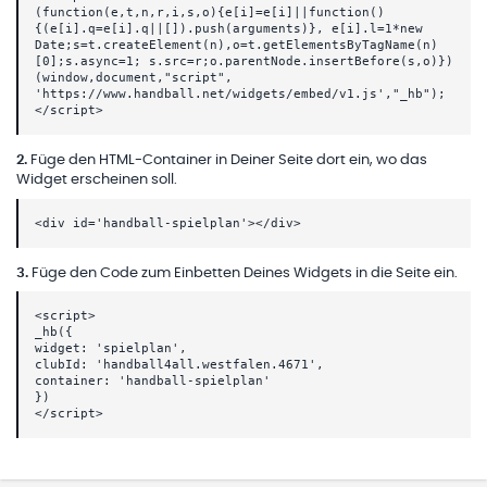
(function(e,t,n,r,i,s,o){e[i]=e[i]||function()
{(e[i].q=e[i].q||[]).push(arguments)}, e[i].l=1*new
Date;s=t.createElement(n),o=t.getElementsByTagName(n)
[0];s.async=1; s.src=r;o.parentNode.insertBefore(s,o)})
(window,document,"script",
'https://www.handball.net/widgets/embed/v1.js',"_hb");
</script>
2
.
Füge den HTML-Container in Deiner Seite dort ein, wo das
Widget erscheinen soll.
<div id='handball-spielplan'></div>
3
.
Füge den Code zum Einbetten Deines Widgets in die Seite ein.
<script>
_hb({
widget: 'spielplan',
clubId: 'handball4all.westfalen.4671',
container: 'handball-spielplan'
})
</script>