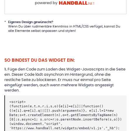
powered by
*
Eigenes Design gewünscht?
Wenn Du über rudimentäre Kenntniss in HTML/CSS verfügst, kannst Du
alle Elemente selbst anpassen und stylen!
SO BINDEST DU DAS WIDGET EIN:
1
.
Füge den Code zum Laden des Widget-Javascripts in die Seite
ein. Dieser Code lädt asynchron im Hintergrund, ohne die
restliche Seite zu blockieren. Er muss nur einmal pro Seite
eingefügt werden, auch wenn mehrere Widgets angezeigt
werden.
<script>
(function(e,t,n,r,i,s,o){e[i]=e[i]||function()
{(e[i].q=e[i].q||[]).push(arguments)}, e[i].l=1*new
Date;s=t.createElement(n),o=t.getElementsByTagName(n)
[0];s.async=1; s.src=r;o.parentNode.insertBefore(s,o)})
(window,document,"script",
'https://www.handball.net/widgets/embed/v1.js',"_hb");