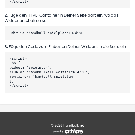
</script>
2
.
Füge den HTML-Container in Deiner Seite dort ein, wo das
Widget erscheinen soll.
<div id='handball-spielplan'></div>
3
.
Füge den Code zum Einbetten Deines Widgets in die Seite ein.
<script>
_hb({
widget: 'spielplan',
clubId: 'handball4all.westfalen.4236',
container: 'handball-spielplan'
})
</script>
©
2026
Handball.net