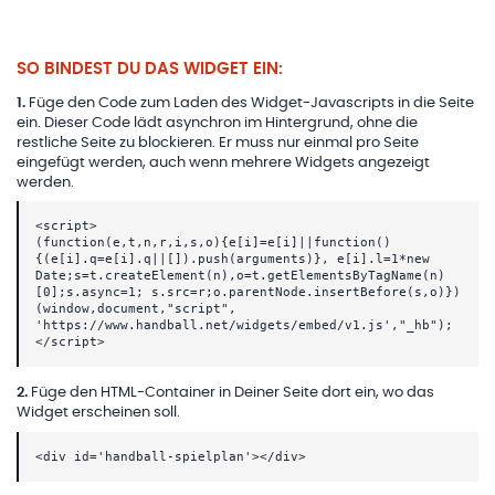
SO BINDEST DU DAS WIDGET EIN:
1
.
Füge den Code zum Laden des Widget-Javascripts in die Seite
ein. Dieser Code lädt asynchron im Hintergrund, ohne die
restliche Seite zu blockieren. Er muss nur einmal pro Seite
eingefügt werden, auch wenn mehrere Widgets angezeigt
werden.
<script>
(function(e,t,n,r,i,s,o){e[i]=e[i]||function()
{(e[i].q=e[i].q||[]).push(arguments)}, e[i].l=1*new
Date;s=t.createElement(n),o=t.getElementsByTagName(n)
[0];s.async=1; s.src=r;o.parentNode.insertBefore(s,o)})
(window,document,"script",
'https://www.handball.net/widgets/embed/v1.js',"_hb");
</script>
2
.
Füge den HTML-Container in Deiner Seite dort ein, wo das
Widget erscheinen soll.
<div id='handball-spielplan'></div>