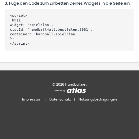
3
.
Füge den Code zum Einbetten Deines Widgets in die Seite ein.
<script>
_hb({
widget: 'spielplan',
clubId: 'handball4all.westfalen.3961',
container: 'handball-spielplan'
})
</script>
©
2026
Handball.net
Impressum
|
Datenschutz
|
Nutzungsbedingungen