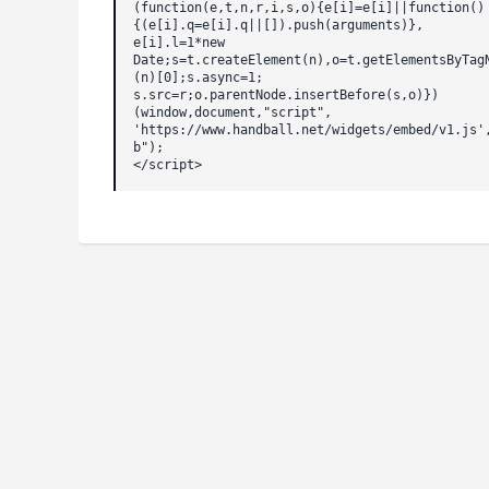
(function(e,t,n,r,i,s,o){e[i]=e[i]||function()
{(e[i].q=e[i].q||[]).push(arguments)},
e[i].l=1*new
Date;s=t.createElement(n),o=t.getElementsByTag
(n)[0];s.async=1;
s.src=r;o.parentNode.insertBefore(s,o)})
(window,document,"script",
'https://www.handball.net/widgets/embed/v1.js'
b");
</script>