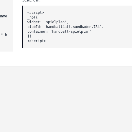
Seite ein.
<script>
Name
_hb({
widget: 'spielplan',
clubId: 'handball4all.suedbaden.734',
container: 'handball-spielplan'
,"_h
})
</script>