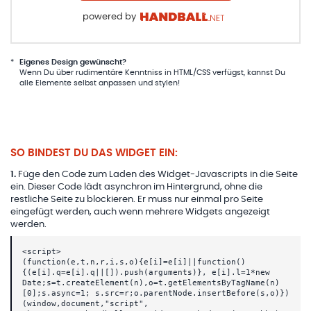
powered by
*
Eigenes Design gewünscht?
Wenn Du über rudimentäre Kenntniss in HTML/CSS verfügst, kannst Du
alle Elemente selbst anpassen und stylen!
SO BINDEST DU DAS WIDGET EIN:
1
.
Füge den Code zum Laden des Widget-Javascripts in die Seite
ein. Dieser Code lädt asynchron im Hintergrund, ohne die
restliche Seite zu blockieren. Er muss nur einmal pro Seite
eingefügt werden, auch wenn mehrere Widgets angezeigt
werden.
<script>
(function(e,t,n,r,i,s,o){e[i]=e[i]||function()
{(e[i].q=e[i].q||[]).push(arguments)}, e[i].l=1*new
Date;s=t.createElement(n),o=t.getElementsByTagName(n)
[0];s.async=1; s.src=r;o.parentNode.insertBefore(s,o)})
(window,document,"script",