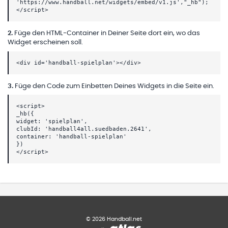
'https://www.handball.net/widgets/embed/v1.js',"_hb");
</script>
2
.
Füge den HTML-Container in Deiner Seite dort ein, wo das
Widget erscheinen soll.
<div id='handball-spielplan'></div>
3
.
Füge den Code zum Einbetten Deines Widgets in die Seite ein.
<script>
_hb({
widget: 'spielplan',
clubId: 'handball4all.suedbaden.2641',
container: 'handball-spielplan'
})
</script>
©
2026
Handball.net