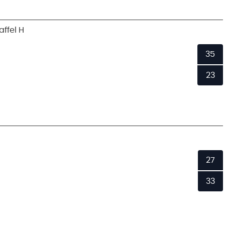
ffel H
35
23
27
33