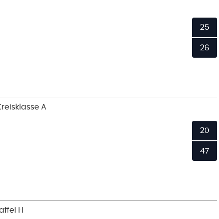
25
26
reisklasse A
20
47
ffel H