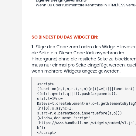
*
Eigenes Design gewünscht?
Wenn Du über rudimentäre Kenntniss in HTML/CSS verfügs
SO BINDEST DU DAS WIDGET EIN:
1
.
Füge den Code zum Laden des Widget-Javascri
die Seite ein. Dieser Code lädt asynchron im
Hintergrund, ohne die restliche Seite zu blockieren
muss nur einmal pro Seite eingefügt werden, auc
wenn mehrere Widgets angezeigt werden.
<script>
(function(e,t,n,r,i,s,o){e[i]=e[i]||function()
{(e[i].q=e[i].q||[]).push(arguments)},
e[i].l=1*new
Date;s=t.createElement(n),o=t.getElementsByTag
(n)[0];s.async=1;
s.src=r;o.parentNode.insertBefore(s,o)})
(window,document,"script",
'https://www.handball.net/widgets/embed/v1.js'
b");
</script>