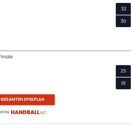
32
30
Finale
25
19
 GESAMTEN SPIELPLAN
d by