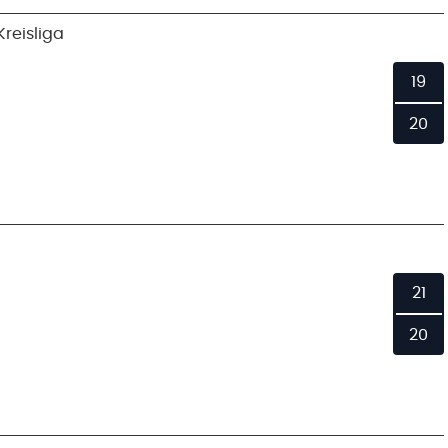
reisliga
19
20
21
20