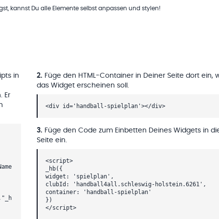
t, kannst Du alle Elemente selbst anpassen und stylen!
pts in
2
.
Füge den HTML-Container in Deiner Seite dort ein, 
das Widget erscheinen soll.
. Er
h
<div id='handball-spielplan'></div>
3
.
Füge den Code zum Einbetten Deines Widgets in di
Seite ein.
<script>
Name
_hb({
widget: 'spielplan',
clubId: 'handball4all.schleswig-holstein.6261',
container: 'handball-spielplan'
,"_h
})
</script>