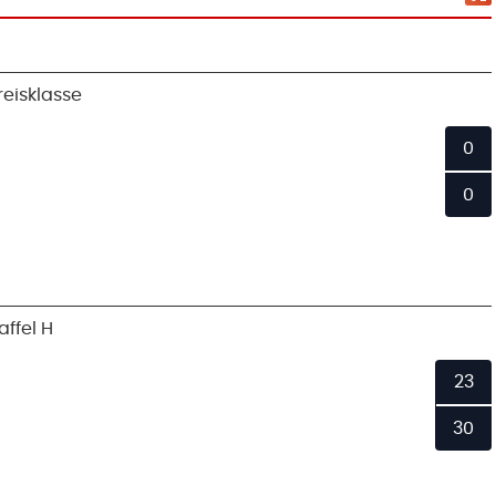
eisklasse
0
0
ffel H
23
30