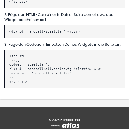
</script>
2
.
Füge den HTML-Container in Deiner Seite dort ein, wo das
Widget erscheinen soll.
<div id='handball-spielplan'></div>
3
.
Füge den Code zum Einbetten Deines Widgets in die Seite ein.
<script>
_hb({
widget: 'spielplan',
clubId: 'handball4all.schleswig-holstein.1610',
container: 'handball-spielplan'
})
</script>
©
2026
Handball.net