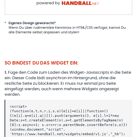
powered by
*
Eigenes Design gewünscht?
Wenn Du über rudimentäre Kenntniss in HTML/CSS verfügst, kannst Du
alle Elemente selbst anpassen und stylen!
SO BINDEST DU DAS WIDGET EIN:
1
.
Füge den Code zum Laden des Widget-Javascripts in die Seite
ein. Dieser Code lädt asynchron im Hintergrund, ohne die
restliche Seite zu blockieren. Er muss nur einmal pro Seite
eingefügt werden, auch wenn mehrere Widgets angezeigt
werden.
<script>
(function(e,t,n,r,i,s,o){e[i]=e[i]||function()
{(e[i].q=e[i].q||[]).push(arguments)}, e[i].l=1*new
Date;s=t.createElement(n),o=t.getElementsByTagName(n)
[0];s.async=1; s.src=r;o.parentNode.insertBefore(s,o)})
(window,document,"script",
'https://www.handball.net/widgets/embed/v1.js',"_hb");