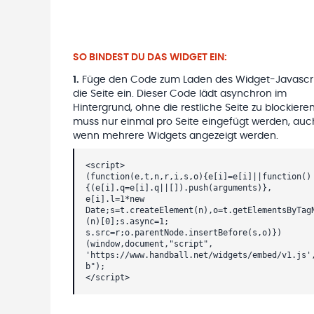
SO BINDEST DU DAS WIDGET EIN:
1
.
Füge den Code zum Laden des Widget-Javascri
die Seite ein. Dieser Code lädt asynchron im
Hintergrund, ohne die restliche Seite zu blockieren
muss nur einmal pro Seite eingefügt werden, auc
wenn mehrere Widgets angezeigt werden.
<script>
(function(e,t,n,r,i,s,o){e[i]=e[i]||function()
{(e[i].q=e[i].q||[]).push(arguments)},
e[i].l=1*new
Date;s=t.createElement(n),o=t.getElementsByTag
(n)[0];s.async=1;
s.src=r;o.parentNode.insertBefore(s,o)})
(window,document,"script",
'https://www.handball.net/widgets/embed/v1.js'
b");
</script>