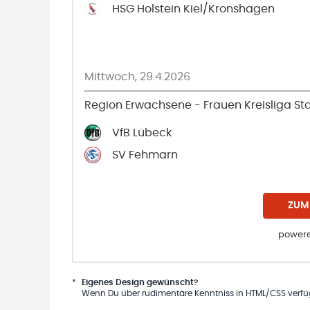
HSG Holstein Kiel/Kronshagen
Mittwoch, 29.4.2026
Region Erwachsene - Frauen Kreisliga Staf
VfB Lübeck
SV Fehmarn
ZUM
powere
*
Eigenes Design gewünscht?
Wenn Du über rudimentäre Kenntniss in HTML/CSS verfügs