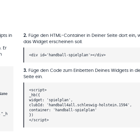
pts in
2
.
Füge den HTML-Container in Deiner Seite dort ein, 
das Widget erscheinen soll.
. Er
h
<div id='handball-spielplan'></div>
3
.
Füge den Code zum Einbetten Deines Widgets in di
Seite ein.
<script>
Name
_hb({
widget: 'spielplan',
clubId: 'handball4all.schleswig-holstein.1594',
container: 'handball-spielplan'
,"_h
})
</script>