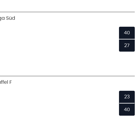
ga Süd
40
27
fel F
23
40