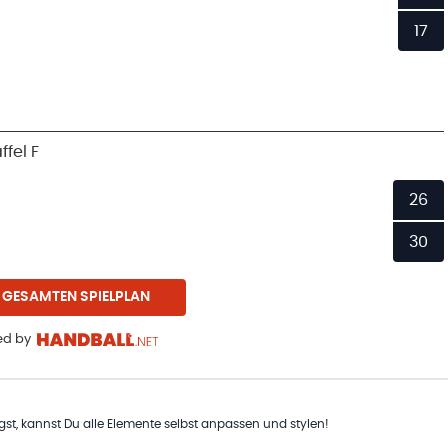
17
fel F
26
30
 GESAMTEN SPIELPLAN
d by
t, kannst Du alle Elemente selbst anpassen und stylen!