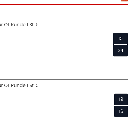
r OL Runde 1 St. 5
15
34
r OL Runde 1 St. 5
19
16