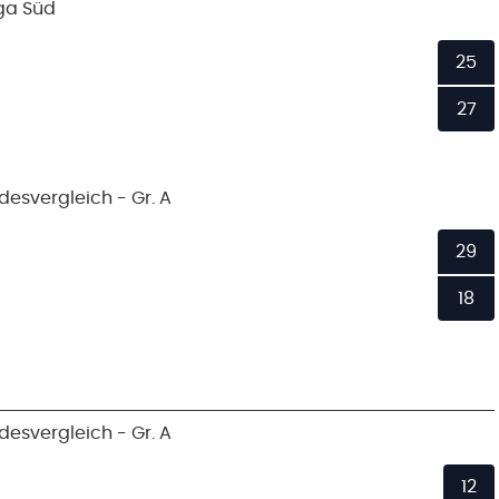
ga Süd
25
27
desvergleich - Gr. A
29
18
desvergleich - Gr. A
12