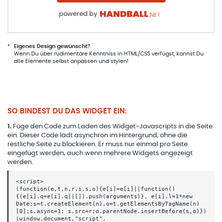
powered by
*
Eigenes Design gewünscht?
Wenn Du über rudimentäre Kenntniss in HTML/CSS verfügst, kannst Du
alle Elemente selbst anpassen und stylen!
SO BINDEST DU DAS WIDGET EIN:
1
.
Füge den Code zum Laden des Widget-Javascripts in die Seite
ein. Dieser Code lädt asynchron im Hintergrund, ohne die
restliche Seite zu blockieren. Er muss nur einmal pro Seite
eingefügt werden, auch wenn mehrere Widgets angezeigt
werden.
<script>
(function(e,t,n,r,i,s,o){e[i]=e[i]||function()
{(e[i].q=e[i].q||[]).push(arguments)}, e[i].l=1*new
Date;s=t.createElement(n),o=t.getElementsByTagName(n)
[0];s.async=1; s.src=r;o.parentNode.insertBefore(s,o)})
(window,document,"script",