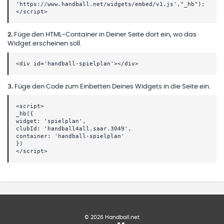
'https://www.handball.net/widgets/embed/v1.js',"_hb");
</script>
2
.
Füge den HTML-Container in Deiner Seite dort ein, wo das
Widget erscheinen soll.
<div id='handball-spielplan'></div>
3
.
Füge den Code zum Einbetten Deines Widgets in die Seite ein.
<script>
_hb({
widget: 'spielplan',
clubId: 'handball4all.saar.3049',
container: 'handball-spielplan'
})
</script>
©
2026
Handball.net