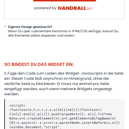
powered by
*
Eigenes Design gewünscht?
Wenn Du über rudimentäre Kenntniss in HTML/CSS verfügst, kannst Du
alle Elemente selbst anpassen und stylen!
SO BINDEST DU DAS WIDGET EIN:
1
.
Füge den Code zum Laden des Widget-Javascripts in die Seite
ein. Dieser Code lädt asynchron im Hintergrund, ohne die
restliche Seite zu blockieren. Er muss nur einmal pro Seite
eingefügt werden, auch wenn mehrere Widgets angezeigt
werden.
<script>
(function(e,t,n,r,i,s,o){e[i]=e[i]||function()
{(e[i].q=e[i].q||[]).push(arguments)}, e[i].l=1*new
Date;s=t.createElement(n),o=t.getElementsByTagName(n)
[0];s.async=1; s.src=r;o.parentNode.insertBefore(s,o)})
(window,document,"script",