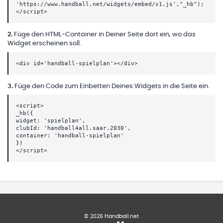
'https://www.handball.net/widgets/embed/v1.js',"_hb");
</script>
2
.
Füge den HTML-Container in Deiner Seite dort ein, wo das
Widget erscheinen soll.
<div id='handball-spielplan'></div>
3
.
Füge den Code zum Einbetten Deines Widgets in die Seite ein.
<script>
_hb({
widget: 'spielplan',
clubId: 'handball4all.saar.2030',
container: 'handball-spielplan'
})
</script>
©
2026
Handball.net