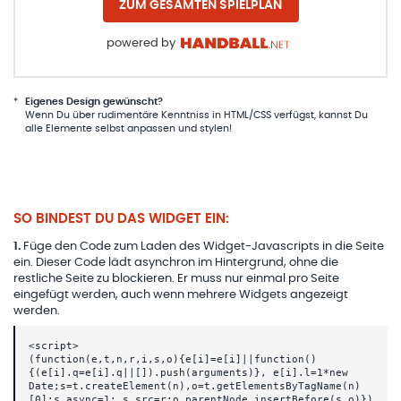
ZUM GESAMTEN SPIELPLAN
powered by
*
Eigenes Design gewünscht?
Wenn Du über rudimentäre Kenntniss in HTML/CSS verfügst, kannst Du
alle Elemente selbst anpassen und stylen!
SO BINDEST DU DAS WIDGET EIN:
1
.
Füge den Code zum Laden des Widget-Javascripts in die Seite
ein. Dieser Code lädt asynchron im Hintergrund, ohne die
restliche Seite zu blockieren. Er muss nur einmal pro Seite
eingefügt werden, auch wenn mehrere Widgets angezeigt
werden.
<script>
(function(e,t,n,r,i,s,o){e[i]=e[i]||function()
{(e[i].q=e[i].q||[]).push(arguments)}, e[i].l=1*new
Date;s=t.createElement(n),o=t.getElementsByTagName(n)
[0];s.async=1; s.src=r;o.parentNode.insertBefore(s,o)})