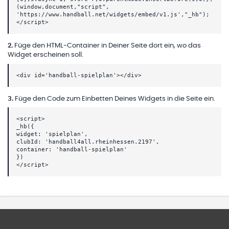
(window,document,"script",
'https://www.handball.net/widgets/embed/v1.js',"_hb");
</script>
2
.
Füge den HTML-Container in Deiner Seite dort ein, wo das
Widget erscheinen soll.
<div id='handball-spielplan'></div>
3
.
Füge den Code zum Einbetten Deines Widgets in die Seite ein.
<script>
_hb({
widget: 'spielplan',
clubId: 'handball4all.rheinhessen.2197',
container: 'handball-spielplan'
})
</script>