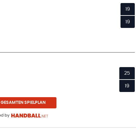
19
19
25
19
 GESAMTEN SPIELPLAN
d by