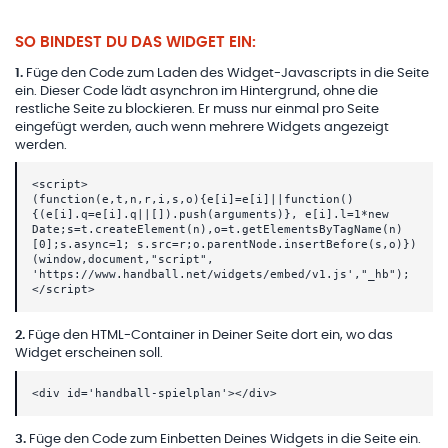
SO BINDEST DU DAS WIDGET EIN:
1
.
Füge den Code zum Laden des Widget-Javascripts in die Seite
ein. Dieser Code lädt asynchron im Hintergrund, ohne die
restliche Seite zu blockieren. Er muss nur einmal pro Seite
eingefügt werden, auch wenn mehrere Widgets angezeigt
werden.
<script>
(function(e,t,n,r,i,s,o){e[i]=e[i]||function()
{(e[i].q=e[i].q||[]).push(arguments)}, e[i].l=1*new
Date;s=t.createElement(n),o=t.getElementsByTagName(n)
[0];s.async=1; s.src=r;o.parentNode.insertBefore(s,o)})
(window,document,"script",
'https://www.handball.net/widgets/embed/v1.js',"_hb");
</script>
2
.
Füge den HTML-Container in Deiner Seite dort ein, wo das
Widget erscheinen soll.
<div id='handball-spielplan'></div>
3
.
Füge den Code zum Einbetten Deines Widgets in die Seite ein.