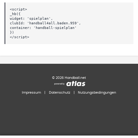
<script>
_hb({
widget: 'spielplan',
clubId: 'handball4all.baden.959',
container: 'handball-spielplan'
})
</script>
©
2026
Handball.net
Impressum
|
Datenschutz
|
Nutzungsbedingungen