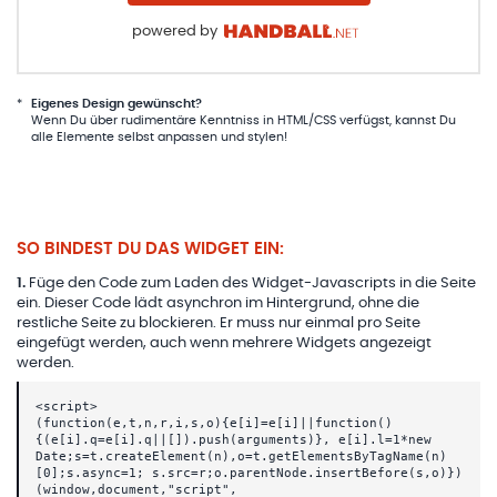
powered by
*
Eigenes Design gewünscht?
Wenn Du über rudimentäre Kenntniss in HTML/CSS verfügst, kannst Du
alle Elemente selbst anpassen und stylen!
SO BINDEST DU DAS WIDGET EIN:
1
.
Füge den Code zum Laden des Widget-Javascripts in die Seite
ein. Dieser Code lädt asynchron im Hintergrund, ohne die
restliche Seite zu blockieren. Er muss nur einmal pro Seite
eingefügt werden, auch wenn mehrere Widgets angezeigt
werden.
<script>
(function(e,t,n,r,i,s,o){e[i]=e[i]||function()
{(e[i].q=e[i].q||[]).push(arguments)}, e[i].l=1*new
Date;s=t.createElement(n),o=t.getElementsByTagName(n)
[0];s.async=1; s.src=r;o.parentNode.insertBefore(s,o)})
(window,document,"script",