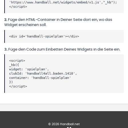
'https://www.handball.net/widgets/embed/v1.js',"_hb");
</script>
2
.
Füge den HTML-Container in Deiner Seite dort ein, wo das
Widget erscheinen soll.
<div id='handball-spielplan'></div>
3
.
Füge den Code zum Einbetten Deines Widgets in die Seite ein.
<script>
_hb({
widget: 'spielplan',
clubId: 'handball4all.baden.1410',
container: 'handball-spielplan'
})
</script>
©
2026
Handball.net