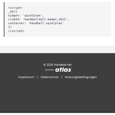
<script>
_hb({
widget: 'spielplan',
clubId: 'handball4all.baden.1012',
container: 'handball-spielplan'
})
</script>
©
2026
Handball.net
Impressum
|
Datenschutz
|
Nutzungsbedingungen