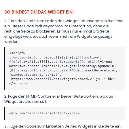
SO BINDEST DU DAS WIDGET EIN:
1
.
Füge den Code zum Laden des Widget-Javascripts in die Seite
ein. Dieser Code lädt asynchron im Hintergrund, ohne die
restliche Seite zu blockieren. Er muss nur einmal pro Seite
eingefügt werden, auch wenn mehrere Widgets angezeigt
werden.
<script>
(function(e,t,n,r,i,s,o){e[i]=e[i]||function()
{(e[i].q=e[i].q||[]).push(arguments)}, e[i].l=1*new
Date;s=t.createElement(n),o=t.getElementsByTagName(n)
[0];s.async=1; s.src=r;o.parentNode.insertBefore(s,o)})
(window,document,"script",
'https://www.handball.net/widgets/embed/v1.js',"_hb");
</script>
2
.
Füge den HTML-Container in Deiner Seite dort ein, wo das
Widget erscheinen soll.
<div id='handball-spielplan'></div>
3
.
Füge den Code zum Einbetten Deines Widgets in die Seite ein.