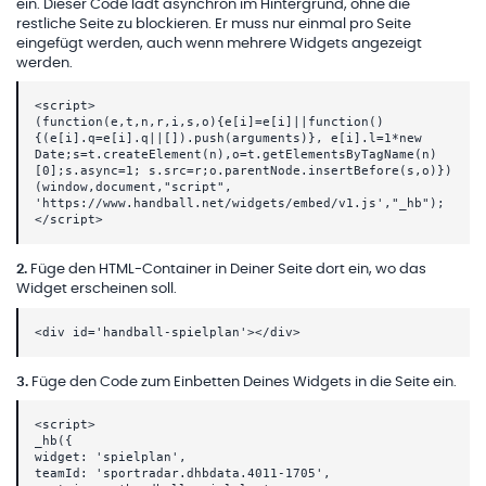
ein. Dieser Code lädt asynchron im Hintergrund, ohne die
restliche Seite zu blockieren. Er muss nur einmal pro Seite
eingefügt werden, auch wenn mehrere Widgets angezeigt
werden.
<script>
(function(e,t,n,r,i,s,o){e[i]=e[i]||function()
{(e[i].q=e[i].q||[]).push(arguments)}, e[i].l=1*new
Date;s=t.createElement(n),o=t.getElementsByTagName(n)
[0];s.async=1; s.src=r;o.parentNode.insertBefore(s,o)})
(window,document,"script",
'https://www.handball.net/widgets/embed/v1.js',"_hb");
</script>
2
.
Füge den HTML-Container in Deiner Seite dort ein, wo das
Widget erscheinen soll.
<div id='handball-spielplan'></div>
3
.
Füge den Code zum Einbetten Deines Widgets in die Seite ein.
<script>
_hb({
widget: 'spielplan',
teamId: 'sportradar.dhbdata.4011-1705',